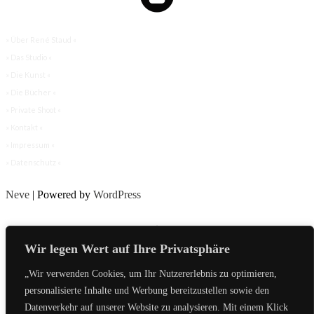
» Über René Staud «
» Das Studio «
» Die Kunst «
» Die Bücher «
» Private Shoot «
» Kontakt «
» Impressum «
»
Datenschutz
«
Neve
| Powered by
WordPress
Wir legen Wert auf Ihre Privatsphäre
„Wir verwenden Cookies, um Ihr Nutzererlebnis zu optimieren,
René Staud
personalisierte Inhalte und Werbung bereitzustellen sowie den
Mollenbachstraße 3
Datenverkehr auf unserer Website zu analysieren. Mit einem Klick