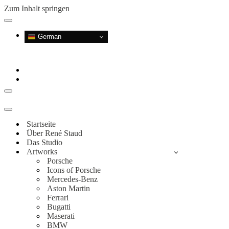
Zum Inhalt springen
Navigationsmenü
German
Navigationsmenü
Navigationsmenü
Startseite
Über René Staud
Das Studio
Artworks
Porsche
Icons of Porsche
Mercedes-Benz
Aston Martin
Ferrari
Bugatti
Maserati
BMW