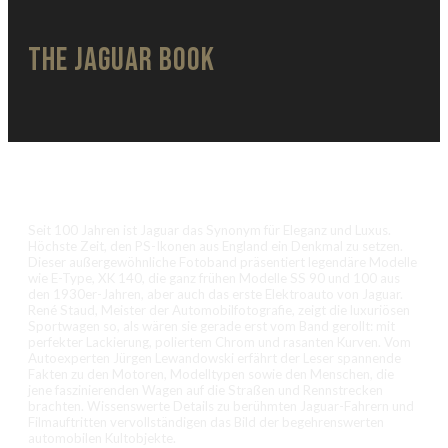
The Jaguar Book
Seit 100 Jahren ist Jaguar das Synonym für Eleganz und Luxus.
Höchste Zeit, den PS-Ikonen aus England ein Denkmal zu setzen.
Dieser außergewöhnliche Fotoband präsentiert legendäre Modelle
wie E-Type, XK 140, die ganz frühen Modelle SS 90 und 100 aus
den 1930er-Jahren, aber auch das erste Elektroauto von Jaguar.
René Staud, Meister der Automobilfotografie, zeigt die luxuriösen
Sportwagen so, als wären sie gerade erst vom Band gerollt: mit
perfekter Lackierung, poliertem Chrom und rasanten Kurven. Vom
Autoexperten Jürgen Lewandowski erfährt der Leser spannende
Fakten zu den Motoren, Modelltypen sowie den Menschen, die
jene faszinierenden Wagen auf die Straßen und Rennstrecken
brachten. Wissenswerte Details zu berühmten Jaguar-Fahrern und
Filmauftritten vervollständigen das Bild der begehrenswerten
automobilen Kultobjekte.