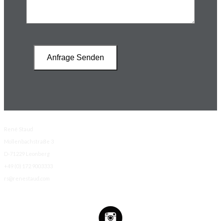
René Staud
Mollenbachstraße 3
D-71229 Leonberg
+49 (0) 172 9003333
rs@renestaud.com